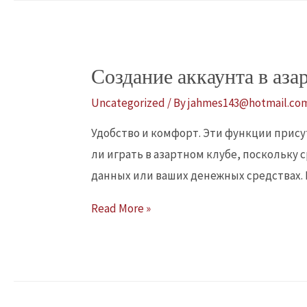
Xidmetleri
ve
Meslehetler
Создание аккаунта в аза
Uncategorized
/ By
jahmes143@hotmail.co
Удобство и комфорт. Эти функции прису
ли играть в азартном клубе, поскольку 
данных или ваших денежных средствах. Но
Создание
Read More »
аккаунта
в
азартном
сервисе