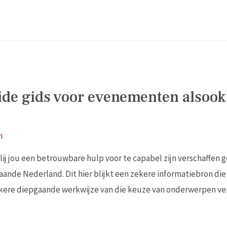
ide gids voor evenementen alsook
m
n blij jou een betrouwbare hulp voor te capabel zijn verschaff
aande Nederland. Dit hier blijkt een zekere informatiebron d
kere diepgaande werkwijze van die keuze van onderwerpen verb