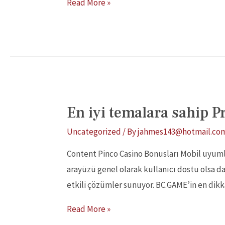
Znaki
Read More »
fungeert
jouw
solide
gids
voor
evenementen
En iyi temalara sahip P
alsook
het
Uncategorized
/ By
jahmes143@hotmail.co
hele
Content Pinсo Casino Bonusları Mobil uyumlu
leven
arayüzü genel olarak kullanıcı dostu olsa da,
binnen
etkili çözümler sunuyor. BC.GAME’in en dikk
Nederlandse
regio
En
Read More »
iyi