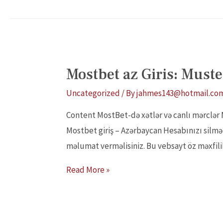
için
Alev
casino
tercih
Mostbet az Giris: Muste
sebebi
Uncategorized
/ By
jahmes143@hotmail.co
Content MostBet-də xətlər və canlı mərclər
Mostbet giriş – Azərbaycan Hesabınızı silmə
məlumat verməlisiniz. Bu vebsayt öz məxfili
Mostbet
Read More »
az
Giris:
Musteri