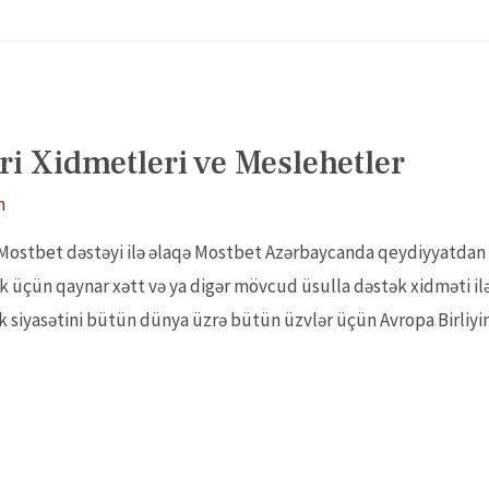
ri Xidmetleri ve Meslehetler
m
 Mostbet dəstəyi ilə əlaqə Mostbet Azərbaycanda qeydiyyatdan
k üçün qaynar xətt və ya digər mövcud üsulla dəstək xidməti ilə
k siyasətini bütün dünya üzrə bütün üzvlər üçün Avropa Birliyi