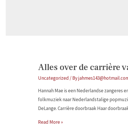
Alles over de carrière
Uncategorized
/ By
jahmes143@hotmail.co
Hannah Mae is een Nederlandse zangeres en
folkmuziek naar Nederlandstalige popmuziek. 
DeLange. Carrière doorbraak Haar doorbraa
Alles
Read More »