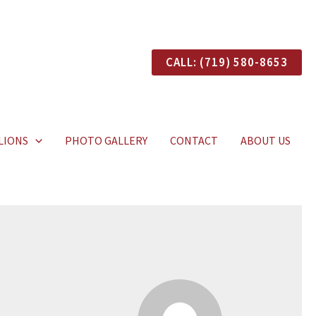
For more information
CALL: (719) 580-8653
LIONS
PHOTO GALLERY
CONTACT
ABOUT US