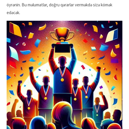
öyrənin. Bu məlumatlar, doğru qərarlar verməkdə sizə kömək
edəcək.