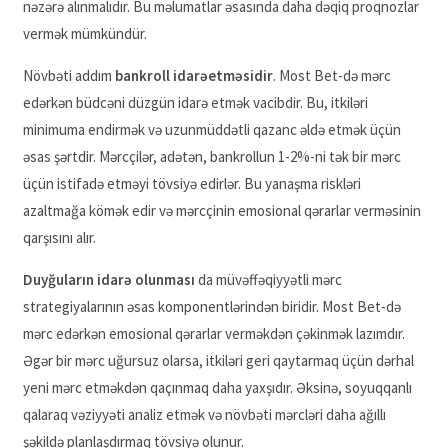
nəzərə alınmalıdır. Bu məlumatlar əsasında daha dəqiq proqnozlar
vermək mümkündür.
Növbəti addım
bankroll idarəetməsidir
. Most Bet-də mərc
edərkən büdcəni düzgün idarə etmək vacibdir. Bu, itkiləri
minimuma endirmək və uzunmüddətli qazanc əldə etmək üçün
əsas şərtdir. Mərcçilər, adətən, bankrollun 1-2%-ni tək bir mərc
üçün istifadə etməyi tövsiyə edirlər. Bu yanaşma riskləri
azaltmağa kömək edir və mərcçinin emosional qərarlar verməsinin
qarşısını alır.
Duyğuların idarə olunması
da müvəffəqiyyətli mərc
strategiyalarının əsas komponentlərindən biridir. Most Bet-də
mərc edərkən emosional qərarlar verməkdən çəkinmək lazımdır.
Əgər bir mərc uğursuz olarsa, itkiləri geri qaytarmaq üçün dərhal
yeni mərc etməkdən qaçınmaq daha yaxşıdır. Əksinə, soyuqqanlı
qalaraq vəziyyəti analiz etmək və növbəti mərcləri daha ağıllı
şəkildə planlaşdırmaq tövsiyə olunur.