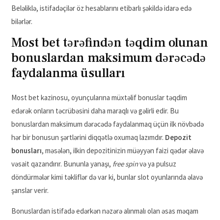
Beləliklə, istifadəçilər öz hesablarını etibarlı şəkildə idarə edə
bilərlər.
Most bet tərəfindən təqdim olunan
bonuslardan maksimum dərəcədə
faydalanma üsulları
Most bet kazinosu, oyunçularına müxtəlif bonuslar təqdim
edərək onların təcrübəsini daha maraqlı və gəlirli edir. Bu
bonuslardan maksimum dərəcədə faydalanmaq üçün ilk növbədə
hər bir bonusun şərtlərini diqqətlə oxumaq lazımdır.
Depozit
bonusları
, məsələn, ilkin depozitinizin müəyyən faizi qədər əlavə
vəsait qazandırır. Bununla yanaşı,
free spin
və ya pulsuz
döndürmələr kimi təkliflər də var ki, bunlar slot oyunlarında əlavə
şanslar verir.
Bonuslardan istifadə edərkən nəzərə alınmalı olan əsas məqam