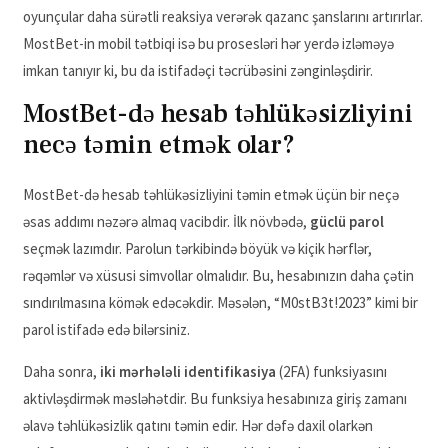
oyunçular daha sürətli reaksiya verərək qazanc şanslarını artırırlar.
MostBet-in mobil tətbiqi isə bu prosesləri hər yerdə izləməyə
imkan tanıyır ki, bu da istifadəçi təcrübəsini zənginləşdirir.
MostBet-də hesab təhlükəsizliyini
necə təmin etmək olar?
MostBet-də hesab təhlükəsizliyini təmin etmək üçün bir neçə
əsas addımı nəzərə almaq vacibdir. İlk növbədə,
güclü parol
seçmək lazımdır. Parolun tərkibində böyük və kiçik hərflər,
rəqəmlər və xüsusi simvollar olmalıdır. Bu, hesabınızın daha çətin
sındırılmasına kömək edəcəkdir. Məsələn, “M0stB3t!2023” kimi bir
parol istifadə edə bilərsiniz.
Daha sonra,
iki mərhələli identifikasiya
(2FA) funksiyasını
aktivləşdirmək məsləhətdir. Bu funksiya hesabınıza giriş zamanı
əlavə təhlükəsizlik qatını təmin edir. Hər dəfə daxil olarkən