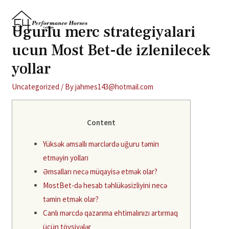
Ugurlu merc strategiyalari
MAI
ucun Most Bet-de izlenilecek
MEN
yollar
Uncategorized
/ By
jahmes143@hotmail.com
Content
Yüksək əmsallı mərclərdə uğuru təmin
etməyin yolları
Əmsalları necə müqayisə etmək olar?
MostBet-də hesab təhlükəsizliyini necə
təmin etmək olar?
Canlı mərcdə qazanma ehtimalınızı artırmaq
üçün tövsiyələr