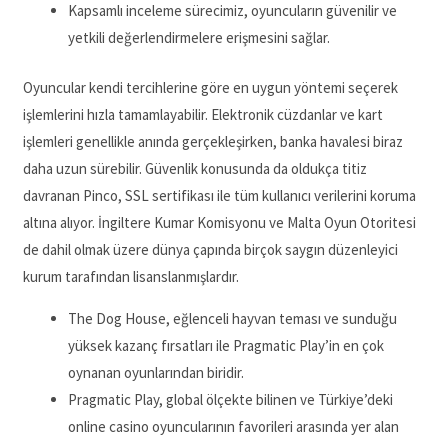
Kapsamlı inceleme sürecimiz, oyuncuların güvenilir ve
yetkili değerlendirmelere erişmesini sağlar.
Oyuncular kendi tercihlerine göre en uygun yöntemi seçerek
işlemlerini hızla tamamlayabilir. Elektronik cüzdanlar ve kart
işlemleri genellikle anında gerçekleşirken, banka havalesi biraz
daha uzun sürebilir. Güvenlik konusunda da oldukça titiz
davranan Pinсo, SSL sertifikası ile tüm kullanıcı verilerini koruma
altına alıyor. İngiltere Kumar Komisyonu ve Malta Oyun Otoritesi
de dahil olmak üzere dünya çapında birçok saygın düzenleyici
kurum tarafından lisanslanmışlardır.
The Dog House, eğlenceli hayvan teması ve sunduğu
yüksek kazanç fırsatları ile Pragmatic Play’in en çok
oynanan oyunlarından biridir.
Pragmatic Play, global ölçekte bilinen ve Türkiye’deki
online casino oyuncularının favorileri arasında yer alan