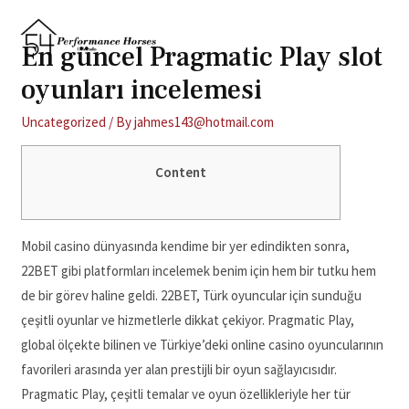
En güncel Pragmatic Play slot
MAI
oyunları incelemesi
MEN
Uncategorized
/ By
jahmes143@hotmail.com
Content
Mobil casino dünyasında kendime bir yer edindikten sonra,
22BET gibi platformları incelemek benim için hem bir tutku hem
de bir görev haline geldi. 22BET, Türk oyuncular için sunduğu
çeşitli oyunlar ve hizmetlerle dikkat çekiyor. Pragmatic Play,
global ölçekte bilinen ve Türkiye’deki online casino oyuncularının
favorileri arasında yer alan prestijli bir oyun sağlayıcısıdır.
Pragmatic Play, çeşitli temalar ve oyun özellikleriyle her tür