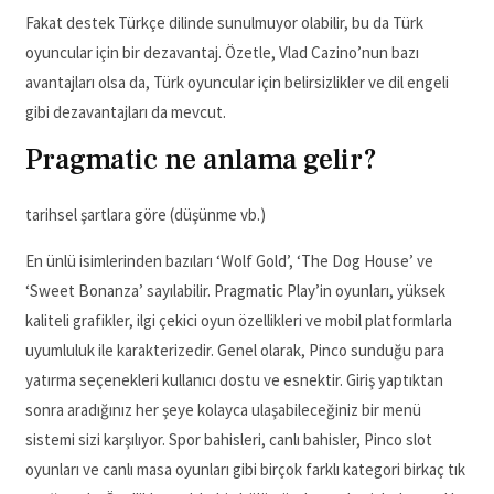
Fakat destek Türkçe dilinde sunulmuyor olabilir, bu da Türk
oyuncular için bir dezavantaj. Özetle, Vlad Cazino’nun bazı
avantajları olsa da, Türk oyuncular için belirsizlikler ve dil engeli
gibi dezavantajları da mevcut.
Pragmatic ne anlama gelir?
tarihsel şartlara göre (düşünme vb.)
En ünlü isimlerinden bazıları ‘Wolf Gold’, ‘The Dog House’ ve
‘Sweet Bonanza’ sayılabilir. Pragmatic Play’in oyunları, yüksek
kaliteli grafikler, ilgi çekici oyun özellikleri ve mobil platformlarla
uyumluluk ile karakterizedir. Genel olarak, Pinсo sunduğu para
yatırma seçenekleri kullanıcı dostu ve esnektir. Giriş yaptıktan
sonra aradığınız her şeye kolayca ulaşabileceğiniz bir menü
sistemi sizi karşılıyor. Spor bahisleri, canlı bahisler, Pinсo slot
oyunları ve canlı masa oyunları gibi birçok farklı kategori birkaç tık