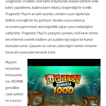
uzağınızda. Özellikle canlı bahis bölümünde maçları izlerken anlık
bahis yapabilmek, kullanıcıların oldukça beğendiği bir özellik.
Pragmatic Play’in arcade oyunları, modern oyun öğeleriyle
birlikte nostaljik bir his getiriyor. Sıradan oyuncularla iyi
rezonansa giren basit ama bağımlılık yapan oyun mekaniğine
sahiptirler. Pragmatic Play’in çarpışma oyunları, hızlı karar verme
becerilerinin önemli ödüllere yol açabileceği yoğun bir kumar
deneyimi sunar. Çarpanın ne zaman çökeceğini tahmin etmenin
heyecanı oyuncuları kenarda tutar.
Müşteri
hizmetleri
konusunda
ise, WOW88
genellikle
canlı sohbet
ve e-posta