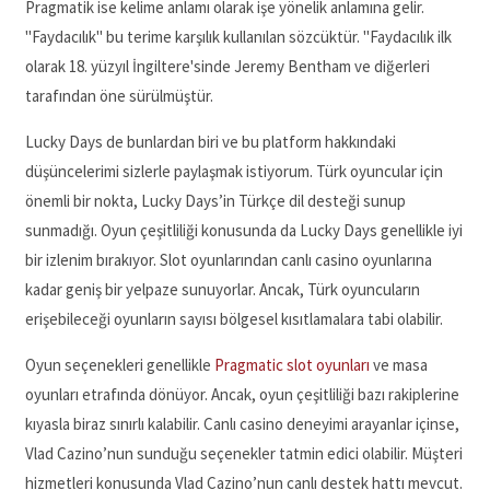
Pragmatik ise kelime anlamı olarak işe yönelik anlamına gelir.
"Faydacılık" bu terime karşılık kullanılan sözcüktür. "Faydacılık ilk
olarak 18. yüzyıl İngiltere'sinde Jeremy Bentham ve diğerleri
tarafından öne sürülmüştür.
Lucky Days de bunlardan biri ve bu platform hakkındaki
düşüncelerimi sizlerle paylaşmak istiyorum. Türk oyuncular için
önemli bir nokta, Lucky Days’in Türkçe dil desteği sunup
sunmadığı. Oyun çeşitliliği konusunda da Lucky Days genellikle iyi
bir izlenim bırakıyor. Slot oyunlarından canlı casino oyunlarına
kadar geniş bir yelpaze sunuyorlar. Ancak, Türk oyuncuların
erişebileceği oyunların sayısı bölgesel kısıtlamalara tabi olabilir.
Oyun seçenekleri genellikle
Pragmatic slot oyunları
ve masa
oyunları etrafında dönüyor. Ancak, oyun çeşitliliği bazı rakiplerine
kıyasla biraz sınırlı kalabilir. Canlı casino deneyimi arayanlar içinse,
Vlad Cazino’nun sunduğu seçenekler tatmin edici olabilir. Müşteri
hizmetleri konusunda Vlad Cazino’nun canlı destek hattı mevcut.