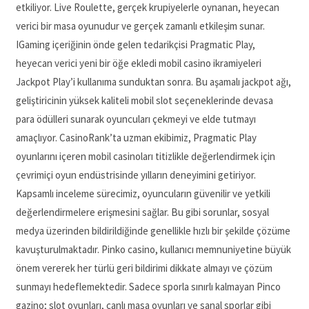
etkiliyor. Live Roulette, gerçek krupiyelerle oynanan, heyecan
verici bir masa oyunudur ve gerçek zamanlı etkileşim sunar.
IGaming içeriğinin önde gelen tedarikçisi Pragmatic Play,
heyecan verici yeni bir öğe ekledi mobil casino ikramiyeleri
Jackpot Play’i kullanıma sunduktan sonra. Bu aşamalı jackpot ağı,
geliştiricinin yüksek kaliteli mobil slot seçeneklerinde devasa
para ödülleri sunarak oyuncuları çekmeyi ve elde tutmayı
amaçlıyor. CasinoRank’ta uzman ekibimiz, Pragmatic Play
oyunlarını içeren mobil casinoları titizlikle değerlendirmek için
çevrimiçi oyun endüstrisinde yılların deneyimini getiriyor.
Kapsamlı inceleme sürecimiz, oyuncuların güvenilir ve yetkili
değerlendirmelere erişmesini sağlar. Bu gibi sorunlar, sosyal
medya üzerinden bildirildiğinde genellikle hızlı bir şekilde çözüme
kavuşturulmaktadır. Pinko casino, kullanıcı memnuniyetine büyük
önem vererek her türlü geri bildirimi dikkate almayı ve çözüm
sunmayı hedeflemektedir. Sadece sporla sınırlı kalmayan Pinсo
gazino; slot oyunları, canlı masa oyunları ve sanal sporlar gibi