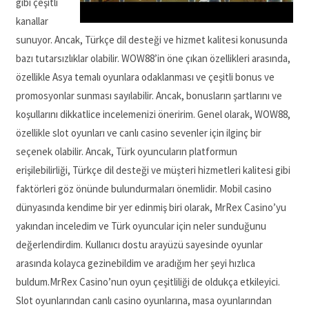
gibi çeşitli
kanallar
sunuyor. Ancak, Türkçe dil desteği ve hizmet kalitesi konusunda
bazı tutarsızlıklar olabilir. WOW88’in öne çıkan özellikleri arasında,
özellikle Asya temalı oyunlara odaklanması ve çeşitli bonus ve
promosyonlar sunması sayılabilir. Ancak, bonusların şartlarını ve
koşullarını dikkatlice incelemenizi öneririm. Genel olarak, WOW88,
özellikle slot oyunları ve canlı casino sevenler için ilginç bir
seçenek olabilir. Ancak, Türk oyuncuların platformun
erişilebilirliği, Türkçe dil desteği ve müşteri hizmetleri kalitesi gibi
faktörleri göz önünde bulundurmaları önemlidir. Mobil casino
dünyasında kendime bir yer edinmiş biri olarak, MrRex Casino’yu
yakından inceledim ve Türk oyuncular için neler sunduğunu
değerlendirdim. Kullanıcı dostu arayüzü sayesinde oyunlar
arasında kolayca gezinebildim ve aradığım her şeyi hızlıca
buldum.MrRex Casino’nun oyun çeşitliliği de oldukça etkileyici.
Slot oyunlarından canlı casino oyunlarına, masa oyunlarından