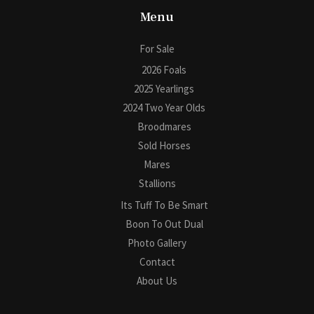
Menu
For Sale
2026 Foals
2025 Yearlings
2024 Two Year Olds
Broodmares
Sold Horses
Mares
Stallions
Its Tuff To Be Smart
Boon To Out Dual
Photo Gallery
Contact
About Us