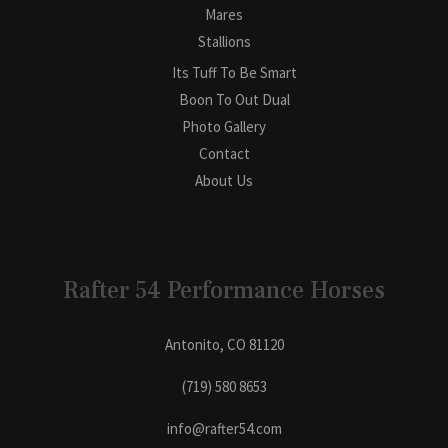
Mares
Stallions
Its Tuff To Be Smart
Boon To Out Dual
Photo Gallery
Contact
About Us
Rafter 54 Performance Horses
Antonito, CO 81120
(719) 580 8653
info@rafter54.com