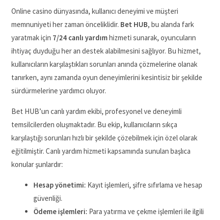
Online casino dünyasında, kullanıcı deneyimi ve müşteri
memnuniyeti her zaman önceliklidir.
Bet HUB
, bu alanda fark
yaratmak için
7/24 canlı yardım
hizmeti sunarak, oyuncuların
ihtiyaç duyduğu her an destek alabilmesini sağlıyor. Bu hizmet,
kullanıcıların karşılaştıkları sorunları anında çözmelerine olanak
tanırken, aynı zamanda oyun deneyimlerini kesintisiz bir şekilde
sürdürmelerine yardımcı oluyor.
Bet HUB’un canlı yardım ekibi, profesyonel ve deneyimli
temsilcilerden oluşmaktadır. Bu ekip, kullanıcıların sıkça
karşılaştığı sorunları hızlı bir şekilde çözebilmek için özel olarak
eğitilmiştir. Canlı yardım hizmeti kapsamında sunulan başlıca
konular şunlardır:
Hesap yönetimi:
Kayıt işlemleri, şifre sıfırlama ve hesap
güvenliği.
Ödeme işlemleri:
Para yatırma ve çekme işlemleri ile ilgili