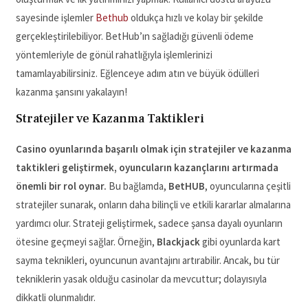
sayesinde işlemler
Bethub
oldukça hızlı ve kolay bir şekilde
gerçekleştirilebiliyor. BetHub’ın sağladığı güvenli ödeme
yöntemleriyle de gönül rahatlığıyla işlemlerinizi
tamamlayabilirsiniz. Eğlenceye adım atın ve büyük ödülleri
kazanma şansını yakalayın!
Stratejiler ve Kazanma Taktikleri
Casino oyunlarında başarılı olmak için stratejiler ve kazanma
taktikleri geliştirmek, oyuncuların kazançlarını artırmada
önemli bir rol oynar.
Bu bağlamda,
BetHUB
, oyuncularına çeşitli
stratejiler sunarak, onların daha bilinçli ve etkili kararlar almalarına
yardımcı olur. Strateji geliştirmek, sadece şansa dayalı oyunların
ötesine geçmeyi sağlar. Örneğin,
Blackjack
gibi oyunlarda kart
sayma teknikleri, oyuncunun avantajını artırabilir. Ancak, bu tür
tekniklerin yasak olduğu casinolar da mevcuttur; dolayısıyla
dikkatli olunmalıdır.