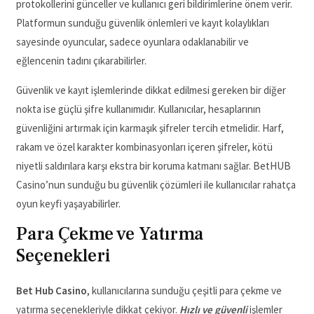
protokollerini günceller ve kullanıcı geri bildirimlerine önem verir.
Platformun sunduğu güvenlik önlemleri ve kayıt kolaylıkları
sayesinde oyuncular, sadece oyunlara odaklanabilir ve
eğlencenin tadını çıkarabilirler.
Güvenlik ve kayıt işlemlerinde dikkat edilmesi gereken bir diğer
nokta ise güçlü şifre kullanımıdır. Kullanıcılar, hesaplarının
güvenliğini artırmak için karmaşık şifreler tercih etmelidir. Harf,
rakam ve özel karakter kombinasyonları içeren şifreler, kötü
niyetli saldırılara karşı ekstra bir koruma katmanı sağlar. BetHUB
Casino’nun sunduğu bu güvenlik çözümleri ile kullanıcılar rahatça
oyun keyfi yaşayabilirler.
Para Çekme ve Yatırma
Seçenekleri
Bet Hub Casino
, kullanıcılarına sunduğu çeşitli para çekme ve
yatırma seçenekleriyle dikkat çekiyor.
Hızlı ve güvenli
işlemler