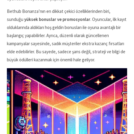
Bethub Bonanza’nın en dikkat çekici özelliklerinden biri,
sunduğu
yüksek bonuslar ve promosyonlar
. Oyuncular, ilk kayıt
olduklarında aldıkları hoş geldin bonusları ile oyuna avantajlı bir
başlangıç yapabilirler. Ayrıca, düzenli olarak güncellenen
kampanyalar sayesinde, sadık müşteriler ekstra kazanç fırsatları
elde edebilirler. Bu sayede, sadece şans değil, strateji ve bilgi de
büyük ödülleri kazanmak için önemli hale geliyor.