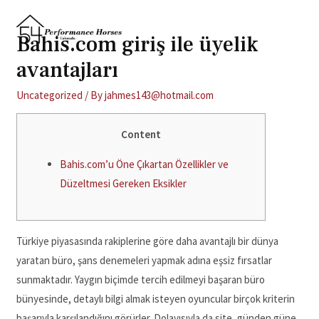
Bahis.com giriş ile üyelik
MAI
avantajları
MEN
Uncategorized
/ By
jahmes143@hotmail.com
Content
Bahis.com’u Öne Çıkartan Özellikler ve
Düzeltmesi Gereken Eksikler
Türkiye piyasasında rakiplerine göre daha avantajlı bir dünya
yaratan büro, şans denemeleri yapmak adına eşsiz fırsatlar
sunmaktadır. Yaygın biçimde tercih edilmeyi başaran büro
bünyesinde, detaylı bilgi almak isteyen oyuncular birçok kriterin
başarıyla karşılandığını görürler. Dolayısıyla da site, günden güne