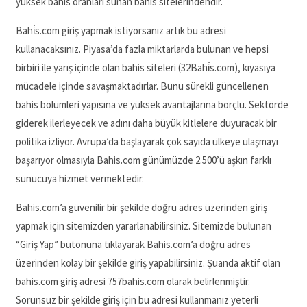
yüksek bahis oranları sunan bahis sitelerindendir.
Bahi̇s.com giriş yapmak istiyorsanız artık bu adresi
kullanacaksınız. Piyasa’da fazla miktarlarda bulunan ve hepsi
birbiri ile yarış içinde olan bahis siteleri (32Bahi̇s.com), kıyasıya
mücadele içinde savaşmaktadırlar. Bunu sürekli güncellenen
bahis bölümleri yapısına ve yüksek avantajlarına borçlu. Sektörde
giderek ilerleyecek ve adını daha büyük kitlelere duyuracak bir
politika izliyor. Avrupa’da başlayarak çok sayıda ülkeye ulaşmayı
başarıyor olmasıyla Bahis.com günümüzde 2.500’ü aşkın farklı
sunucuya hizmet vermektedir.
Bahis.com’a güvenilir bir şekilde doğru adres üzerinden giriş
yapmak için sitemizden yararlanabilirsiniz. Sitemizde bulunan
“Giriş Yap” butonuna tıklayarak Bahis.com’a doğru adres
üzerinden kolay bir şekilde giriş yapabilirsiniz. Şuanda aktif olan
bahis.com giriş adresi 757bahis.com olarak belirlenmiştir.
Sorunsuz bir şekilde giriş için bu adresi kullanmanız yeterli