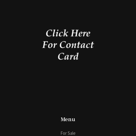
Menu
For Sale