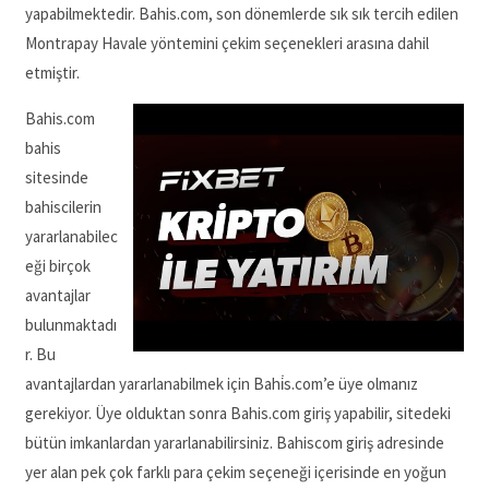
yapabilmektedir. Bahis.com, son dönemlerde sık sık tercih edilen
Montrapay Havale yöntemini çekim seçenekleri arasına dahil
etmiştir.
Bahis.com
bahis
sitesinde
bahiscilerin
yararlanabilec
eği birçok
avantajlar
bulunmaktadı
r. Bu
avantajlardan yararlanabilmek için Bahi̇s.com’e üye olmanız
gerekiyor. Üye olduktan sonra Bahis.com giriş yapabilir, sitedeki
bütün imkanlardan yararlanabilirsiniz. Bahiscom giriş adresinde
yer alan pek çok farklı para çekim seçeneği içerisinde en yoğun