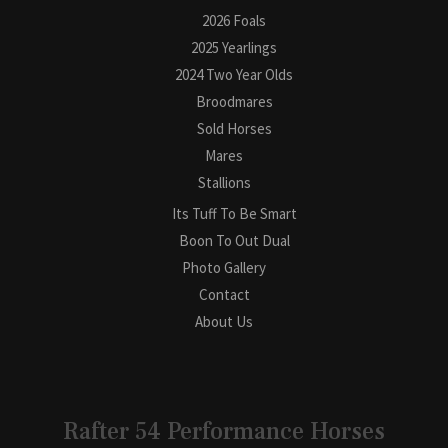
2026 Foals
2025 Yearlings
2024 Two Year Olds
Broodmares
Sold Horses
Mares
Stallions
Its Tuff To Be Smart
Boon To Out Dual
Photo Gallery
Contact
About Us
Rafter 54 Performance Horses