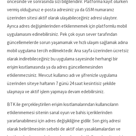
öncesinde ve sonrasında sizi bilgilendirir. Platforma kayıt olurken
vermiş olduğunuz e-posta adresiniz ya da GSM numaranız
üzerinden sitesi aktif olarak ulaşabileceğiniz adresi ulaştırır.
Ayrıca adres değişimlerinden etkilenmemek için platformlu mobil
uygulamasını edinebilirsiniz. Pek çok oyun sever tarafından
güncellemelerde sorun yaşamamak ve hızlı ulaşım sağlamak adına
mobil uygulama tercih edilmektedir. Ana sayfa üzerinden ücretsiz
olarak indirebileceğiniz bu uygulama sayesinde herhangi bir
erişim kısıtlamasında ya da adres güncellemesinden
etkilenmezsiniz. Mevcut kullanıcı adı ve şifrenizle uygulama
üzerinden siteye haftanın 7 günü 24 saat kesintisiz şekilde
ulaşmaya ve aktif işlem yapmaya devam edebilirsiniz.
BTK ile gerçekleştirilen erişim kısıtlamalarından kullanıcıların
etkilenmemesi sitenin sanal oyun ve bahis içeriklerinden
yararlanabilmesi için adres değişikliğine gidilir. Son giriş adresi
olarak belirtilmesinin sebebi de aktif olan yasaklamalardan ve