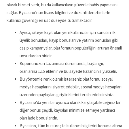
olarak hizmet verir, bu da kullanıcıların güvenle bahis yapmasını
sağlar. Bycasino’nun lisans bilgileri ve düzenli denetimlerle
kullanıcı güvenliği en üst düzeyde tutulmaktadır.
Ayrıca, siteye kayıt olan yeni kullanıcılar için sunulan ilk
üyelik bonusları, kayıp bonusları ve yatırım bonusları gibi
cazip kampanyalar, platformun popülerliğini artıran önemli
unsurlardan biridir.
Kuponunuzun kazanması durumunda, başlangıç
oranlarına 1.15 eklenir ve bu sayede kazancınız yükselir.
Bu yöntemle renk olarak isterseniz platformu sosyal
medya hesaplarını ziyaret edebilir, sosyal medya hesapları
üzerinden paylaşılan giriş linklerini tercih edebilirsiniz.
Bycasino’da yeni bir oyuncu olarak karşılaşabileceğiniz bir
diğer bonus çeşidi, kayıpları minimize etmeye yardımcı
olan iade bonuslarıdır.
Bycasino, tüm bu süreçte kullanıcı bilgilerini koruma altına