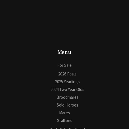
Menu
For Sale
2026 Foals
2025 Yearlings
2024 Two Year Olds
Broodmares
Sold Horses
Mares
Stallions