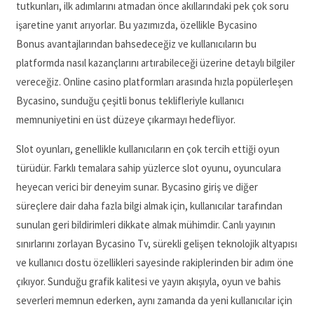
tutkunları, ilk adımlarını atmadan önce akıllarındaki pek çok soru
işaretine yanıt arıyorlar. Bu yazımızda, özellikle Bycasino
Bonus avantajlarından bahsedeceğiz ve kullanıcıların bu
platformda nasıl kazançlarını artırabileceği üzerine detaylı bilgiler
vereceğiz. Online casino platformları arasında hızla popülerleşen
Bycasino, sunduğu çeşitli bonus teklifleriyle kullanıcı
memnuniyetini en üst düzeye çıkarmayı hedefliyor.
Slot oyunları, genellikle kullanıcıların en çok tercih ettiği oyun
türüdür. Farklı temalara sahip yüzlerce slot oyunu, oyunculara
heyecan verici bir deneyim sunar. Bycasino giriş ve diğer
süreçlere dair daha fazla bilgi almak için, kullanıcılar tarafından
sunulan geri bildirimleri dikkate almak mühimdir. Canlı yayının
sınırlarını zorlayan Bycasino Tv, sürekli gelişen teknolojik altyapısı
ve kullanıcı dostu özellikleri sayesinde rakiplerinden bir adım öne
çıkıyor. Sunduğu grafik kalitesi ve yayın akışıyla, oyun ve bahis
severleri memnun ederken, aynı zamanda da yeni kullanıcılar için