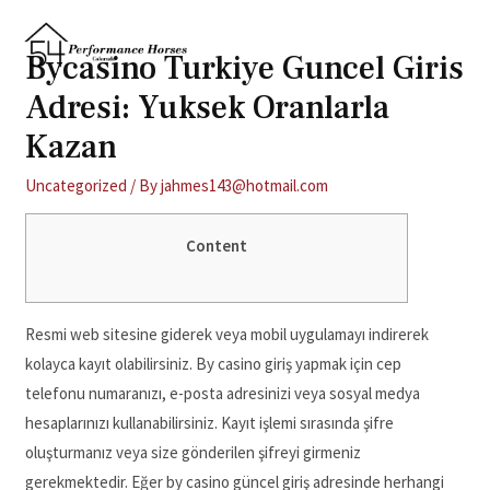
Bycasino Turkiye Guncel Giris
MAI
Adresi: Yuksek Oranlarla
MEN
Kazan
Uncategorized
/ By
jahmes143@hotmail.com
Content
Resmi web sitesine giderek veya mobil uygulamayı indirerek
kolayca kayıt olabilirsiniz. By casino giriş yapmak için cep
telefonu numaranızı, e-posta adresinizi veya sosyal medya
hesaplarınızı kullanabilirsiniz. Kayıt işlemi sırasında şifre
oluşturmanız veya size gönderilen şifreyi girmeniz
gerekmektedir. Eğer by casino güncel giriş adresinde herhangi