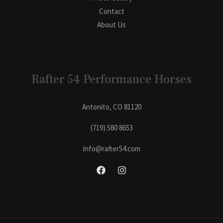
Contact
About Us
Rafter 54 Performance Horses
Antonito, CO 81120
(719) 580 8653
info@rafter54.com